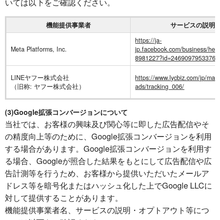
いては以下をご確認ください。
機能提供事業者
サービスの説明
https://ja-
Meta Platforms, Inc.
jp.facebook.com/business/hel
8981227?id=24690979533764
LINEヤフー株式会社
https://www.lycbiz.com/jp/manu
（旧称: ヤフー株式会社）
ads/tracking_006/
(3)Google拡張コンバージョンについて
当社では、お客様の興味及び関心等に即した広告配信やそ
の精度向上等のために、Google拡張コンバージョンを利用
する場合があります。Google拡張コンバージョンを利用す
る場合、Googleが照合した結果をもとにして広告配信や広
告計測等を行うため、お客様から提供いただいたメールア
ドレス等を暗号化またはハッシュ化した上でGoogle LLCに
対して提供することがあります。
機能提供事業者名、サービスの説明・オプトアウト等につ