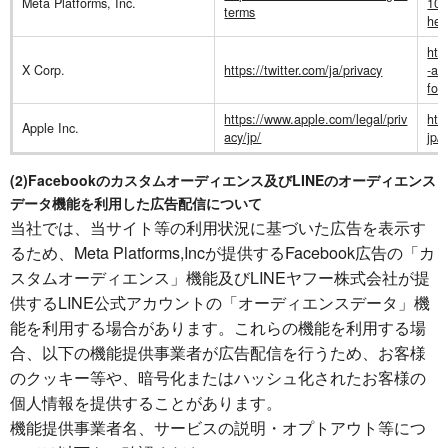
Meta Platforms, Inc.
10
terms
hel
htt
X Corp.
https://twitter.com/ja/privacy
-an
for
https://www.apple.com/legal/priv
htt
Apple Inc.
acy/jp/
jp/
(2)Facebookのカスタムオーディエンス及びLINEのオーディエンス
データ機能を利用した広告配信について
当社では、当サイト等の利用状況に基づいた広告を表示す
るため、Meta Platforms,Incが提供するFacebook広告の「カ
スタムオーディエンス」機能及びLINEヤフー株式会社が提
供するLINE公式アカウントの「オーディエンスデータ」機
能を利用する場合があります。これらの機能を利用する場
合、以下の機能提供事業者が広告配信を行うため、お客様
のクッキー等や、暗号化またはハッシュ化されたお客様の
個人情報を提供することがあります。
機能提供事業者名、サービスの説明・オプトアウト等につ