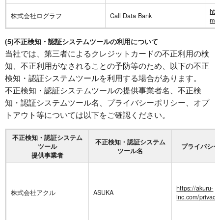
htt
株式会社ログラフ
Call Data Bank
ms/
(5)不正検知・認証システムツールの利用について
当社では、第三者によるクレジットカードの不正利用の検
知、不正利用がなされることの予防等のため、以下の不正
検知・認証システムツールを利用する場合があります。
不正検知・認証システムツールの提供事業者名、不正検
知・認証システムツール名、プライバシーポリシー、オプ
トアウト等については以下をご確認ください。
不正検知・認証システム
不正検知・認証システム
ツール
プライバシー
ツール名
提供事業者
https://akuru-
株式会社アクル
ASUKA
inc.com/privacy