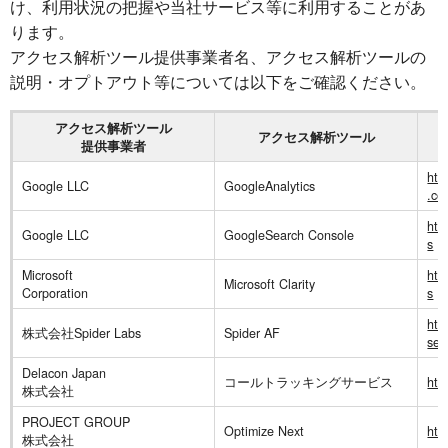
け、利用状況の把握や当社サービス等に利用することがあ
ります。
アクセス解析ツール提供事業者名、アクセス解析ツールの
説明・オプトアウト等については以下をご確認ください。
アクセス解析ツール
アクセス解析ツール
提供事業者
htt
Google LLC
GoogleAnalytics
.co
htt
Google LLC
GoogleSearch Console
s
Microsoft
htt
Microsoft Clarity
Corporation
s
htt
株式会社Spider Labs
Spider AF
ser
Delacon Japan
コールトラッキングサービス
htt
株式会社
PROJECT GROUP
Optimize Next
htt
株式会社