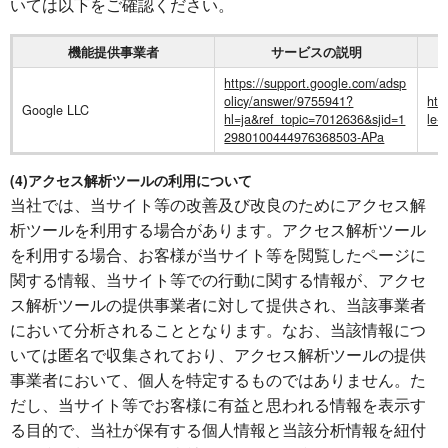
いては以下をご確認ください。
機能提供事業者
サービスの説明
https://support.google.com/adsp
olicy/answer/9755941?
htt
Google LLC
hl=ja&ref_topic=7012636&sjid=1
le-
2980100444976368503-APa
(4)アクセス解析ツールの利用について
当社では、当サイト等の改善及び改良のためにアクセス解
析ツールを利用する場合があります。アクセス解析ツール
を利用する場合、お客様が当サイト等を閲覧したページに
関する情報、当サイト等での行動に関する情報が、アクセ
ス解析ツールの提供事業者に対して提供され、当該事業者
において分析されることとなります。なお、当該情報につ
いては匿名で収集されており、アクセス解析ツールの提供
事業者において、個人を特定するものではありません。た
だし、当サイト等でお客様に有益と思われる情報を表示す
る目的で、当社が保有する個人情報と当該分析情報を紐付