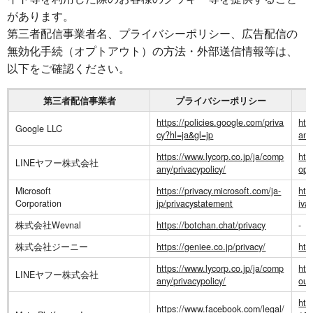
があります。
第三者配信事業者名、プライバシーポリシー、広告配信の
無効化手続（オプトアウト）の方法・外部送信情報等は、
以下をご確認ください。
第三者配信事業者
プライバシーポリシー
https://policies.google.com/priva
htt
Google LLC
cy?hl=ja&gl=jp
ans
https://www.lycorp.co.jp/ja/comp
htt
LINEヤフー株式会社
any/privacypolicy/
opt
Microsoft
https://privacy.microsoft.com/ja-
htt
Corporation
jp/privacystatement
iva
株式会社Wevnal
https://botchan.chat/privacy
-
株式会社ジーニー
https://geniee.co.jp/privacy/
htt
https://www.lycorp.co.jp/ja/comp
htt
LINEヤフー株式会社
any/privacypolicy/
out
htt
https://www.facebook.com/legal/