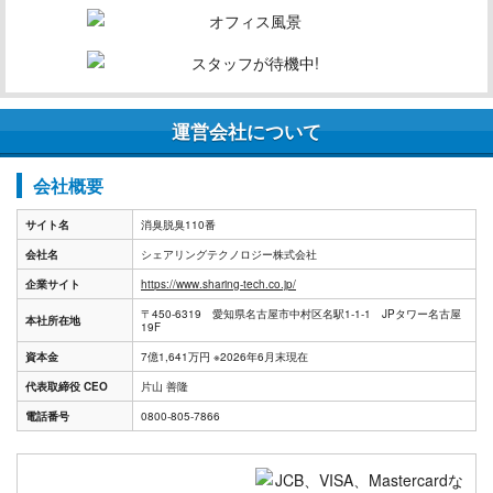
運営会社について
会社概要
サイト名
消臭脱臭110番
会社名
シェアリングテクノロジー株式会社
企業サイト
https://www.sharing-tech.co.jp/
〒450-6319 愛知県名古屋市中村区名駅1-1-1 JPタワー名古屋
本社所在地
19F
資本金
7億1,641万円 ※2026年6月末現在
代表取締役 CEO
片山 善隆
電話番号
0800-805-7866